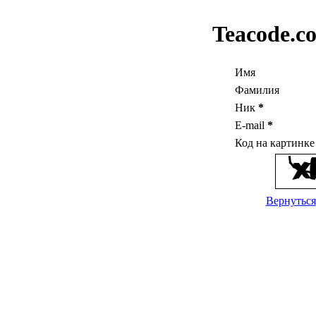
Teacode.c
Имя
Фамилия
Ник
*
E-mail
*
Код на картинк
Вернуться