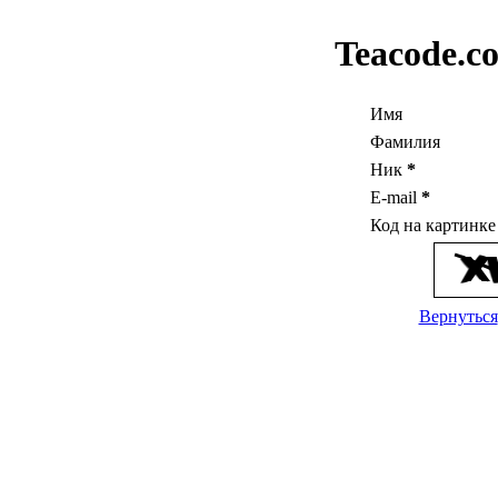
Teacode.c
Имя
Фамилия
Ник
*
E-mail
*
Код на картинк
Вернуться