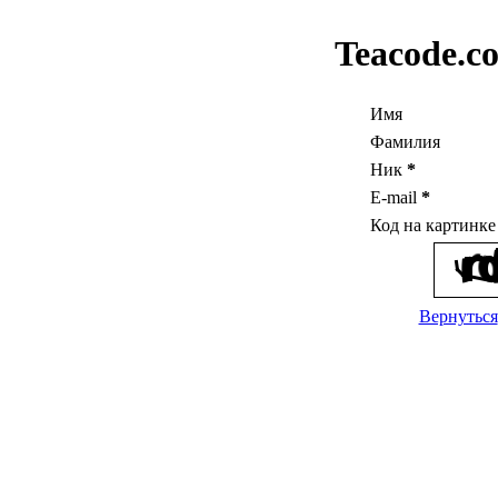
Teacode.c
Имя
Фамилия
Ник
*
E-mail
*
Код на картинк
Вернуться