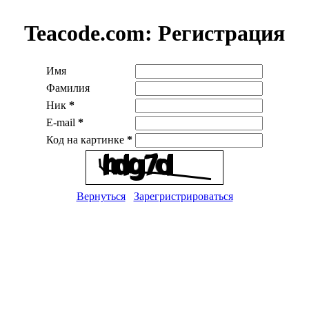
Teacode.com:
Регистрация
Имя
Фамилия
Ник
*
E-mail
*
Код на картинке
*
Вернуться
Зарегристрироваться