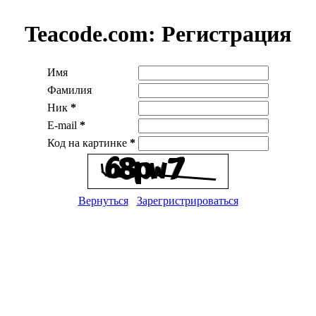
Teacode.com:
Регистрация
Имя
Фамилия
Ник
*
E-mail
*
Код на картинке
*
Вернуться
Зарегристрироваться