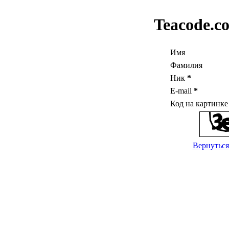
Teacode.c
Имя
Фамилия
Ник
*
E-mail
*
Код на картинк
Вернуться