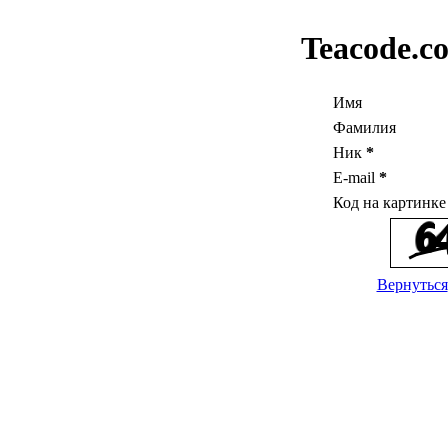
Teacode.c
Имя
Фамилия
Ник
*
E-mail
*
Код на картинк
Вернуться