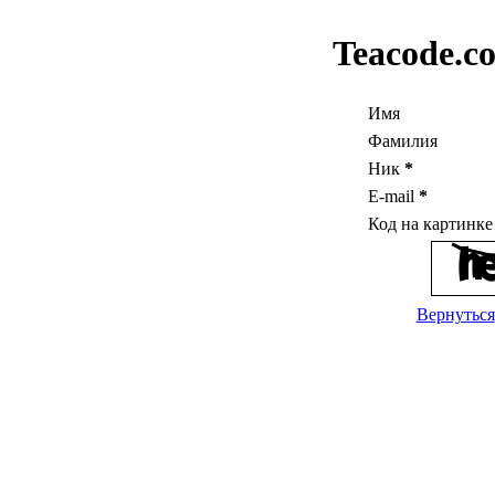
Teacode.c
Имя
Фамилия
Ник
*
E-mail
*
Код на картинк
Вернуться