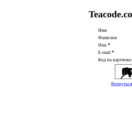
Teacode.c
Имя
Фамилия
Ник
*
E-mail
*
Код на картинк
Вернуться