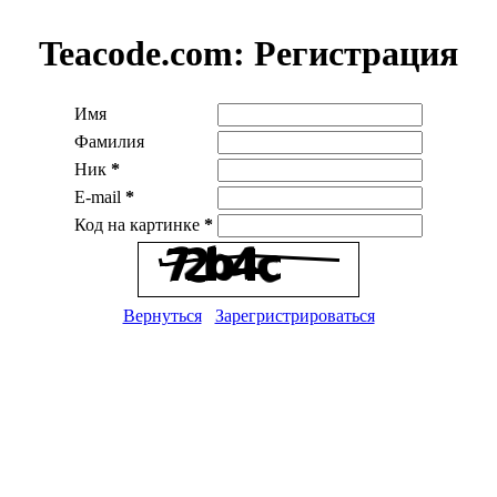
Teacode.com:
Регистрация
Имя
Фамилия
Ник
*
E-mail
*
Код на картинке
*
Вернуться
Зарегристрироваться