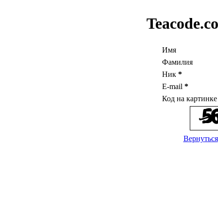
Teacode.c
Имя
Фамилия
Ник
*
E-mail
*
Код на картинк
Вернуться