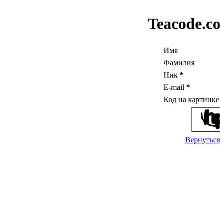
Teacode.c
Имя
Фамилия
Ник
*
E-mail
*
Код на картинк
Вернуться