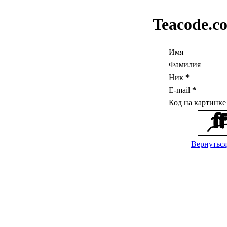
Teacode.c
Имя
Фамилия
Ник
*
E-mail
*
Код на картинк
Вернуться