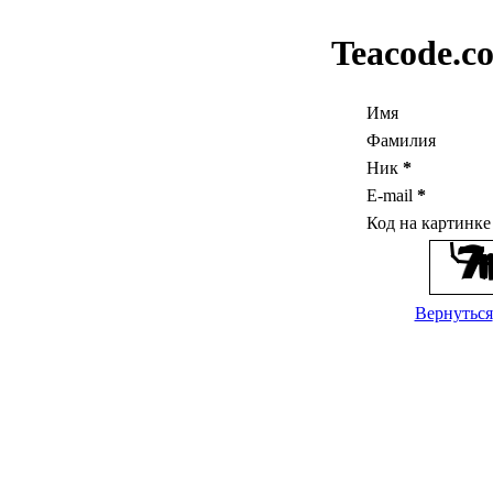
Teacode.c
Имя
Фамилия
Ник
*
E-mail
*
Код на картинк
Вернуться