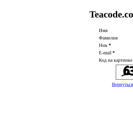
Teacode.c
Имя
Фамилия
Ник
*
E-mail
*
Код на картинк
Вернуться