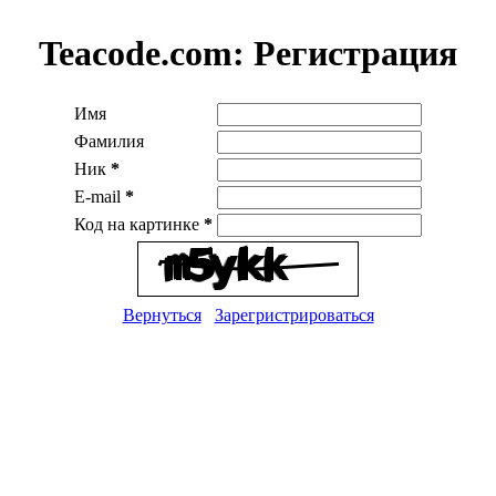
Teacode.com:
Регистрация
Имя
Фамилия
Ник
*
E-mail
*
Код на картинке
*
Вернуться
Зарегристрироваться