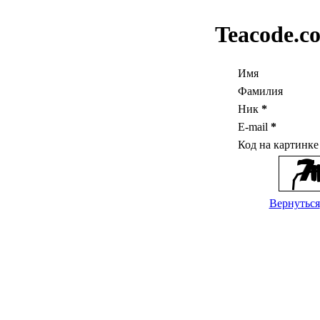
Teacode.c
Имя
Фамилия
Ник
*
E-mail
*
Код на картинк
Вернуться