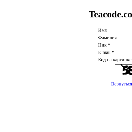
Teacode.c
Имя
Фамилия
Ник
*
E-mail
*
Код на картинк
Вернуться