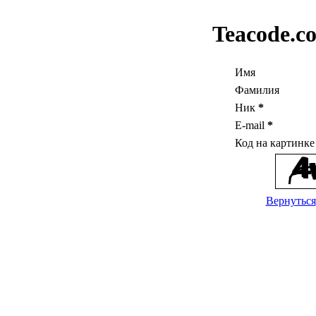
Teacode.c
Имя
Фамилия
Ник
*
E-mail
*
Код на картинк
Вернуться