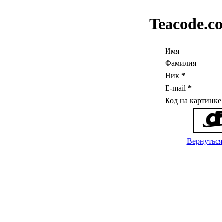
Teacode.c
Имя
Фамилия
Ник
*
E-mail
*
Код на картинк
Вернуться