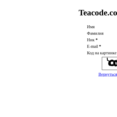
Teacode.c
Имя
Фамилия
Ник
*
E-mail
*
Код на картинк
Вернуться