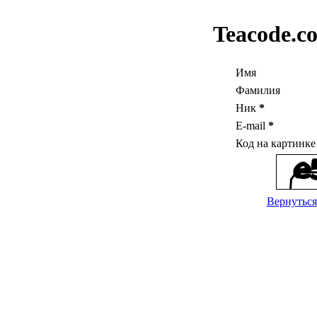
Teacode.c
Имя
Фамилия
Ник
*
E-mail
*
Код на картинк
Вернуться