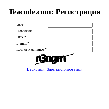
Teacode.com:
Регистрация
Имя
Фамилия
Ник
*
E-mail
*
Код на картинке
*
Вернуться
Зарегристрироваться