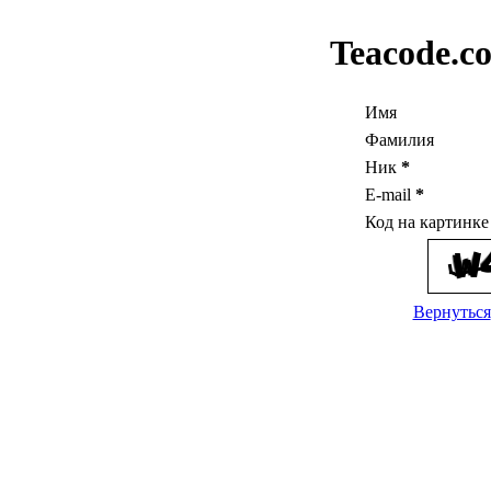
Teacode.c
Имя
Фамилия
Ник
*
E-mail
*
Код на картинк
Вернуться