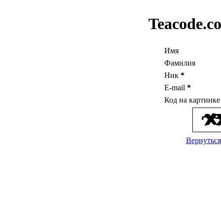
Teacode.c
Имя
Фамилия
Ник
*
E-mail
*
Код на картинк
Вернуться