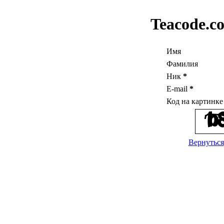
Teacode.c
Имя
Фамилия
Ник
*
E-mail
*
Код на картинк
Вернуться