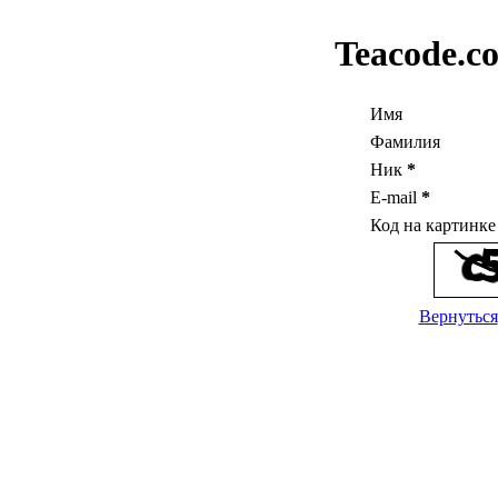
Teacode.c
Имя
Фамилия
Ник
*
E-mail
*
Код на картинк
Вернуться