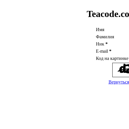
Teacode.c
Имя
Фамилия
Ник
*
E-mail
*
Код на картинк
Вернуться