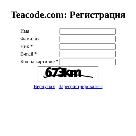
Teacode.com:
Регистрация
Имя
Фамилия
Ник
*
E-mail
*
Код на картинке
*
Вернуться
Зарегристрироваться