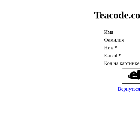
Teacode.c
Имя
Фамилия
Ник
*
E-mail
*
Код на картинк
Вернуться