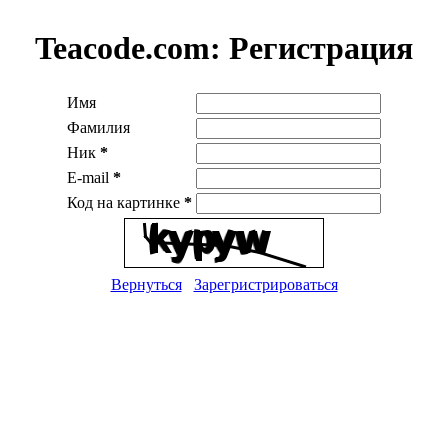
Teacode.com:
Регистрация
Имя
Фамилия
Ник
*
E-mail
*
Код на картинке
*
Вернуться
Зарегристрироваться