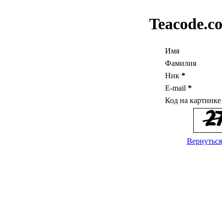
Teacode.c
Имя
Фамилия
Ник
*
E-mail
*
Код на картинк
Вернуться