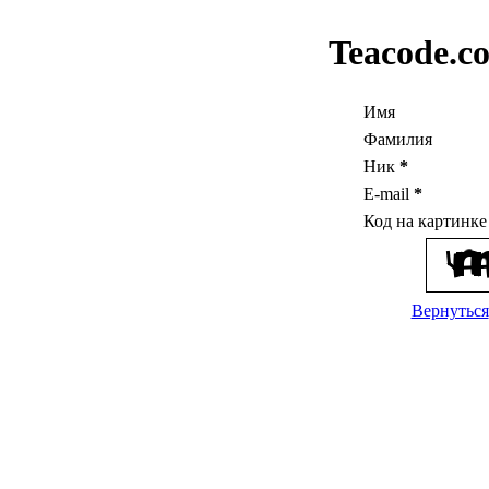
Teacode.c
Имя
Фамилия
Ник
*
E-mail
*
Код на картинк
Вернуться