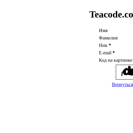
Teacode.c
Имя
Фамилия
Ник
*
E-mail
*
Код на картинк
Вернуться