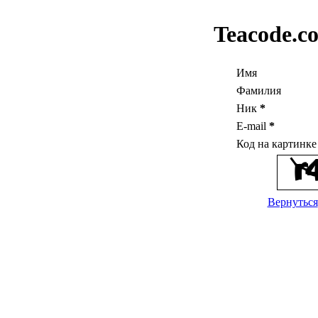
Teacode.c
Имя
Фамилия
Ник
*
E-mail
*
Код на картинк
Вернуться