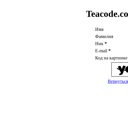
Teacode.c
Имя
Фамилия
Ник
*
E-mail
*
Код на картинк
Вернуться