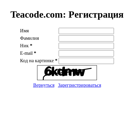
Teacode.com:
Регистрация
Имя
Фамилия
Ник
*
E-mail
*
Код на картинке
*
Вернуться
Зарегристрироваться