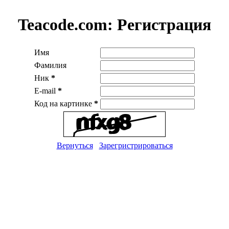
Teacode.com:
Регистрация
Имя
Фамилия
Ник
*
E-mail
*
Код на картинке
*
Вернуться
Зарегристрироваться