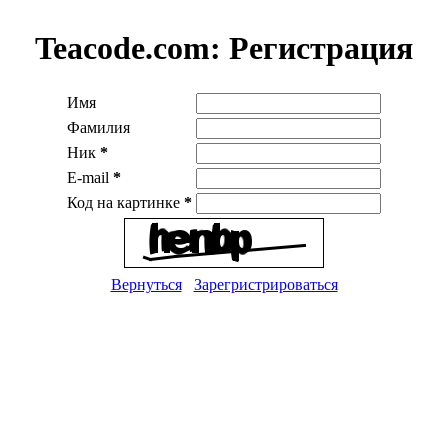
Teacode.com:
Регистрация
Имя
Фамилия
Ник
*
E-mail
*
Код на картинке
*
Вернуться
Зарегристрироваться