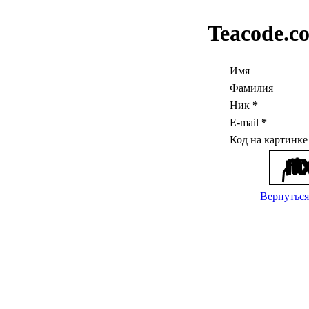
Teacode.c
Имя
Фамилия
Ник
*
E-mail
*
Код на картинк
Вернуться