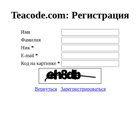
Teacode.com:
Регистрация
Имя
Фамилия
Ник
*
E-mail
*
Код на картинке
*
Вернуться
Зарегристрироваться