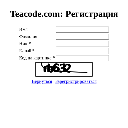
Teacode.com:
Регистрация
Имя
Фамилия
Ник
*
E-mail
*
Код на картинке
*
Вернуться
Зарегристрироваться