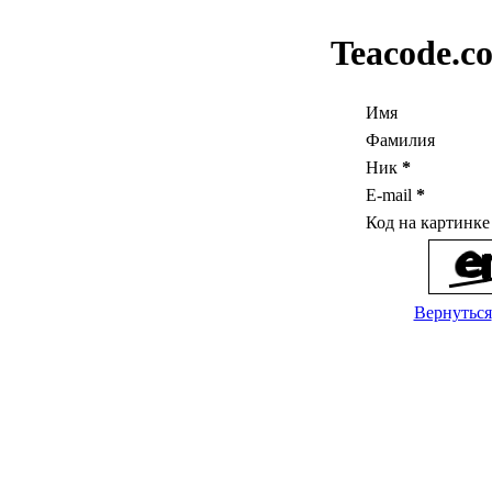
Teacode.c
Имя
Фамилия
Ник
*
E-mail
*
Код на картинк
Вернуться