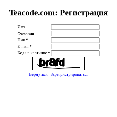
Teacode.com:
Регистрация
Имя
Фамилия
Ник
*
E-mail
*
Код на картинке
*
Вернуться
Зарегристрироваться