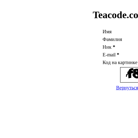
Teacode.c
Имя
Фамилия
Ник
*
E-mail
*
Код на картинк
Вернуться