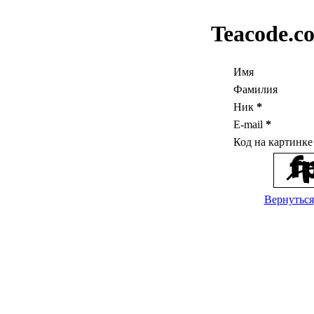
Teacode.c
Имя
Фамилия
Ник
*
E-mail
*
Код на картинк
Вернуться