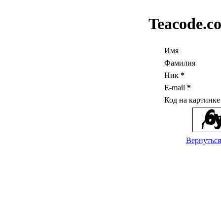
Teacode.c
Имя
Фамилия
Ник
*
E-mail
*
Код на картинк
Вернуться