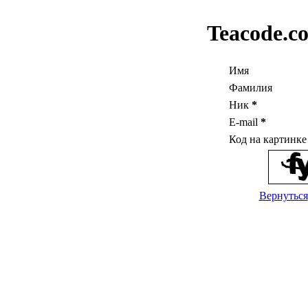
Teacode.c
Имя
Фамилия
Ник
*
E-mail
*
Код на картинк
Вернуться