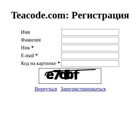
Teacode.com:
Регистрация
Имя
Фамилия
Ник
*
E-mail
*
Код на картинке
*
Вернуться
Зарегристрироваться