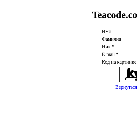
Teacode.c
Имя
Фамилия
Ник
*
E-mail
*
Код на картинк
Вернуться